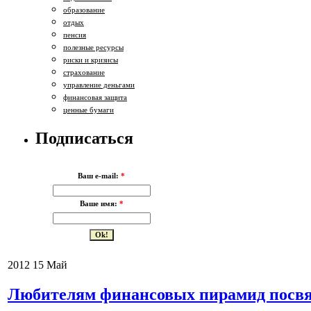
образование
отдых
пенсия
полезные ресурсы
риски и кризисы
страхование
управление деньгами
финансовая защита
ценные бумаги
Подписаться
Ваш e-mail:
*
Ваше имя:
*
2012
15
Май
Любителям финансовых пирамид пос