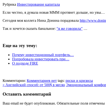
Рубрика
Инвестирование капитала
Если честно, я думала новая МММ протянет дольше, но увы…
Сегодня моя коллега Нина Донина порадовала
http://www.doni
Так и хочется сказать банальное:
“я же говорила”
…
Еще на эту тему:
Почему инвестиционный портфель…
Попробовала инвестировать при…
О подходе FIRE
Комментарии:
Комментариев нет
tags:
риски и кризисы
« Английский способ: от 500$ в месяц
Эмоциональный комфорт
Оставить комментарий
Ваш email не будет опубликован. Обязательные поля отмечены