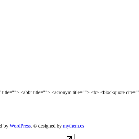
le=""> <abbr title=""> <acronym title=""> <b> <blockquote cite=""
d by
WordPress
. © designed by
mythem.es