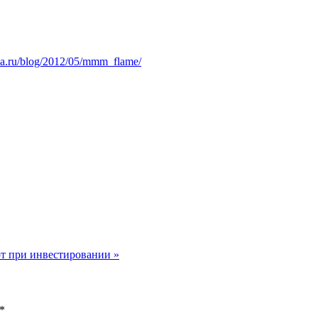
na.ru/blog/2012/05/mmm_flame/
 при инвестировании »
*