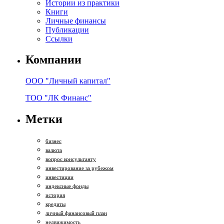
Истории из практики
Книги
Личные финансы
Публикации
Ссылки
Компании
ООО "Личный капитал"
ТОО "ЛК Финанс"
Метки
бизнес
валюта
вопрос консультанту
инвестирование за рубежом
инвестиции
индексные фонды
история
кредиты
личный финансовый план
недвижимость